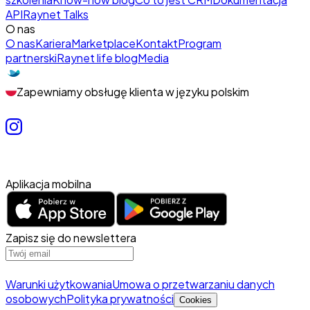
API
Raynet Talks
O nas
O nas
Kariera
Marketplace
Kontakt
Program
partnerski
Raynet life blog
Media
Zapewniamy obsługę klienta w języku polskim
Aplikacja mobilna
Zapisz się do newslettera
Warunki użytkowania
Umowa o przetwarzaniu danych
osobowych
Polityka prywatności
Cookies