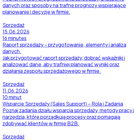
danych oraz sposoby na trafne prognozy wspierające
planowanie i decyzje w firmie.
Sprzedaż
15.06.2026
16 minutes
Raport sprzedaży – przygotowanie, elementy i analiza
danych.
Jak przygotować raport sprzedaży, dobrać wskaźniki i
analizować dane, aby trafniej planować wyniki oraz
działania zespołu sprzedażowego w firmie.
Sprzedaż
11.06.2026
10 minut
Wsparcie Sprzedaży (Sales Support) – Rola i Zadania
Poznaj zadania działu wsparcia sprzedaży, metody pracy i
narzędzia, które porządkują procesy oraz pomagają
zdobywać klientów w firmie B2B.
Sprzedaż