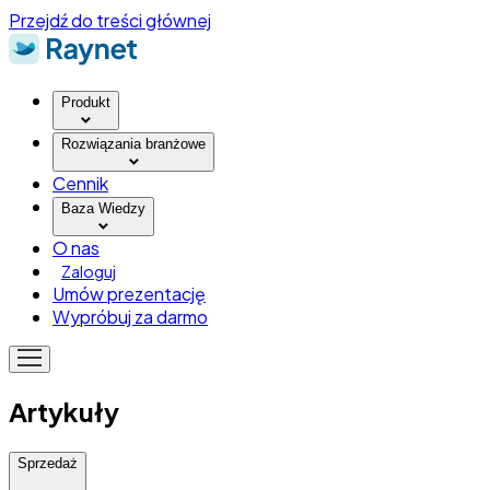
Przejdź do treści głównej
Produkt
Rozwiązania branżowe
Cennik
Baza Wiedzy
O nas
Zaloguj
Umów prezentację
Wypróbuj za darmo
Artykuły
Sprzedaż