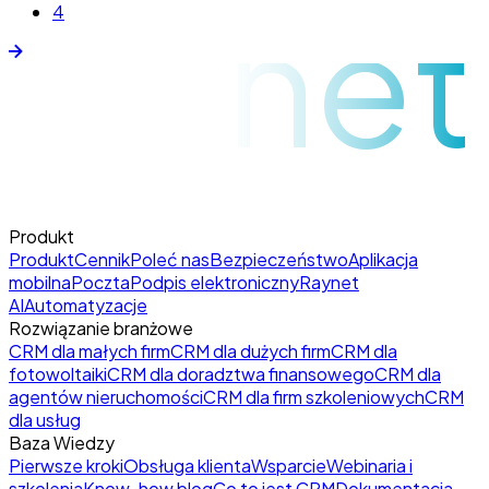
raynet
4
Produkt
Produkt
Cennik
Poleć nas
Bezpieczeństwo
Aplikacja
mobilna
Poczta
Podpis elektroniczny
Raynet
AI
Automatyzacje
Rozwiązanie branżowe
CRM dla małych firm
CRM dla dużych firm
CRM dla
fotowoltaiki
CRM dla doradztwa finansowego
CRM dla
agentów nieruchomości
CRM dla firm szkoleniowych
CRM
dla usług
Baza Wiedzy
Pierwsze kroki
Obsługa klienta
Wsparcie
Webinaria i
szkolenia
Know-how blog
Co to jest CRM
Dokumentacja