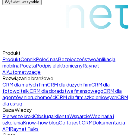
raynet
Wyświetl wszystkie
Produkt
Produkt
Cennik
Poleć nas
Bezpieczeństwo
Aplikacja
mobilna
Poczta
Podpis elektroniczny
Raynet
AI
Automatyzacje
Rozwiązanie branżowe
CRM dla małych firm
CRM dla dużych firm
CRM dla
fotowoltaiki
CRM dla doradztwa finansowego
CRM dla
agentów nieruchomości
CRM dla firm szkoleniowych
CRM
dla usług
Baza Wiedzy
Pierwsze kroki
Obsługa klienta
Wsparcie
Webinaria i
szkolenia
Know-how blog
Co to jest CRM
Dokumentacja
API
Raynet Talks