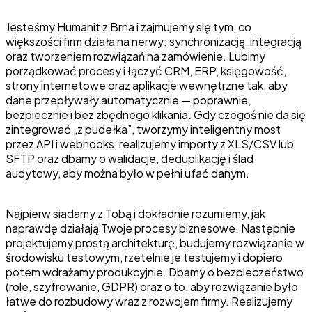
Jesteśmy Humanit z Brna i zajmujemy się tym, co
większości firm działa na nerwy: synchronizacją, integracją
oraz tworzeniem rozwiązań na zamówienie. Lubimy
porządkować procesy i łączyć CRM, ERP, księgowość,
strony internetowe oraz aplikacje wewnętrzne tak, aby
dane przepływały automatycznie — poprawnie,
bezpiecznie i bez zbędnego klikania. Gdy czegoś nie da się
zintegrować „z pudełka”, tworzymy inteligentny most
przez API i webhooks, realizujemy importy z XLS/CSV lub
SFTP oraz dbamy o walidacje, deduplikację i ślad
audytowy, aby można było w pełni ufać danym.
Najpierw siadamy z Tobą i dokładnie rozumiemy, jak
naprawdę działają Twoje procesy biznesowe. Następnie
projektujemy prostą architekturę, budujemy rozwiązanie w
środowisku testowym, rzetelnie je testujemy i dopiero
potem wdrażamy produkcyjnie. Dbamy o bezpieczeństwo
(role, szyfrowanie, GDPR) oraz o to, aby rozwiązanie było
łatwe do rozbudowy wraz z rozwojem firmy. Realizujemy