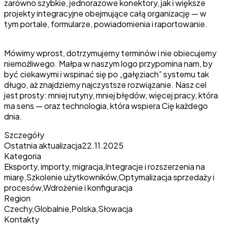
zarówno szybkie, jednorazowe konektory, jak i większe
projekty integracyjne obejmujące całą organizację — w
tym portale, formularze, powiadomienia i raportowanie.
Mówimy wprost, dotrzymujemy terminów i nie obiecujemy
niemożliwego. Małpa w naszym logo przypomina nam, by
być ciekawymi i wspinać się po „gałęziach” systemu tak
długo, aż znajdziemy najczystsze rozwiązanie. Nasz cel
jest prosty: mniej rutyny, mniej błędów, więcej pracy, która
ma sens — oraz technologia, która wspiera Cię każdego
dnia.
Szczegóły
Ostatnia aktualizacja
22.11.2025
Kategoria
Eksporty, importy, migracja
,
Integracje i rozszerzenia na
miarę
,
Szkolenie użytkowników
,
Optymalizacja sprzedaży i
procesów
,
Wdrożenie i konfiguracja
Region
Czechy
,
Globalnie
,
Polska
,
Słowacja
Kontakty