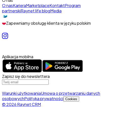
O nas
O nas
Kariera
Marketplace
Kontakt
Program
partnerski
Raynet life blog
Media
Zapewniamy obsługę klienta w języku polskim
Aplikacja mobilna
Zapisz się do newslettera
Warunki użytkowania
Umowa o przetwarzaniu danych
osobowych
Polityka prywatności
Cookies
© 2026 Raynet CRM