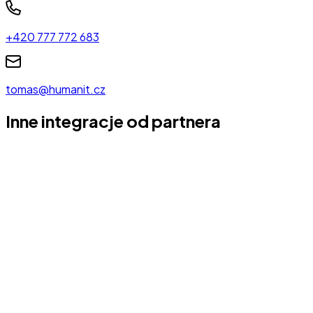
+420 777 772 683
tomas@humanit.cz
Inne integracje od partnera
ClientPortal.cz
ClientPortal.cz oferuje samoobsługowy portal
klienta, który umożliwia łatwe połączenie z
systemem CRM.