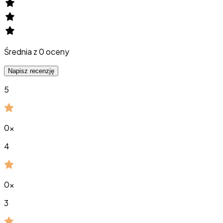
Średnia z
0
oceny
Napisz recenzję
5
0
x
4
0
x
3