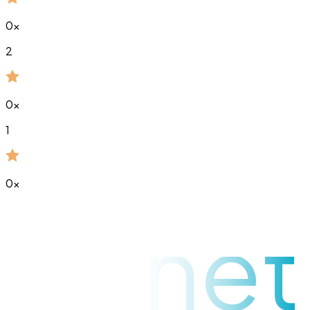
0
x
2
0
x
1
0
x
raynet