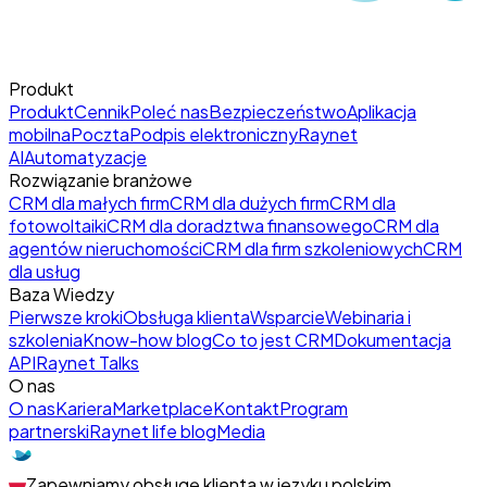
Produkt
Produkt
Cennik
Poleć nas
Bezpieczeństwo
Aplikacja
mobilna
Poczta
Podpis elektroniczny
Raynet
AI
Automatyzacje
Rozwiązanie branżowe
CRM dla małych firm
CRM dla dużych firm
CRM dla
fotowoltaiki
CRM dla doradztwa finansowego
CRM dla
agentów nieruchomości
CRM dla firm szkoleniowych
CRM
dla usług
Baza Wiedzy
Pierwsze kroki
Obsługa klienta
Wsparcie
Webinaria i
szkolenia
Know-how blog
Co to jest CRM
Dokumentacja
API
Raynet Talks
O nas
O nas
Kariera
Marketplace
Kontakt
Program
partnerski
Raynet life blog
Media
Zapewniamy obsługę klienta w języku polskim