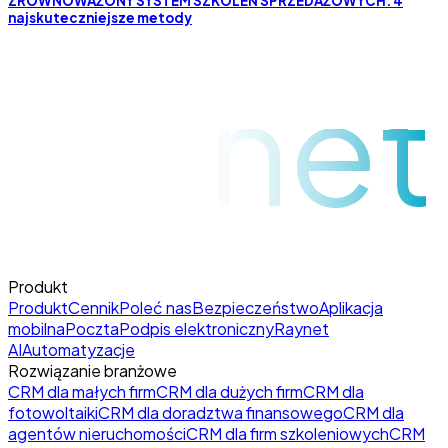
ZRÓWNOWAŻONY SYSTEM SZKOLEŃ SPRZEDAŻOWYCH: 4
najskuteczniejsze metody
raynet
Produkt
Produkt
Cennik
Poleć nas
Bezpieczeństwo
Aplikacja
mobilna
Poczta
Podpis elektroniczny
Raynet
AI
Automatyzacje
Rozwiązanie branżowe
CRM dla małych firm
CRM dla dużych firm
CRM dla
fotowoltaiki
CRM dla doradztwa finansowego
CRM dla
agentów nieruchomości
CRM dla firm szkoleniowych
CRM