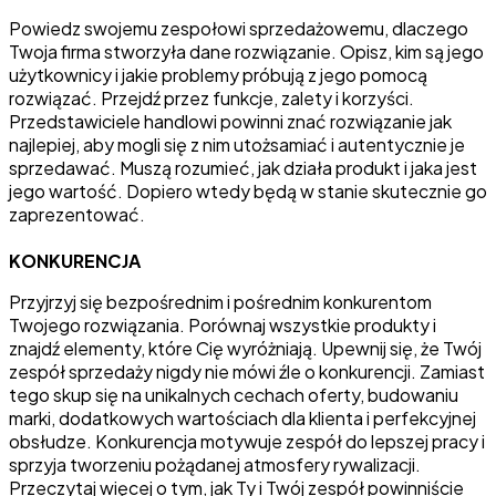
Powiedz swojemu zespołowi sprzedażowemu, dlaczego
Twoja firma stworzyła dane rozwiązanie. Opisz, kim są jego
użytkownicy i jakie problemy próbują z jego pomocą
rozwiązać. Przejdź przez funkcje, zalety i korzyści.
Przedstawiciele handlowi powinni znać rozwiązanie jak
najlepiej, aby mogli się z nim utożsamiać i autentycznie je
sprzedawać. Muszą rozumieć, jak działa produkt i jaka jest
jego wartość. Dopiero wtedy będą w stanie skutecznie go
zaprezentować.
KONKURENCJA
Przyjrzyj się bezpośrednim i pośrednim konkurentom
Twojego rozwiązania. Porównaj wszystkie produkty i
znajdź elementy, które Cię wyróżniają. Upewnij się, że Twój
zespół sprzedaży nigdy nie mówi źle o konkurencji. Zamiast
tego skup się na unikalnych cechach oferty, budowaniu
marki, dodatkowych wartościach dla klienta i perfekcyjnej
obsłudze. Konkurencja motywuje zespół do lepszej pracy i
sprzyja tworzeniu pożądanej atmosfery rywalizacji.
Przeczytaj więcej o tym, jak Ty i Twój zespół powinniście