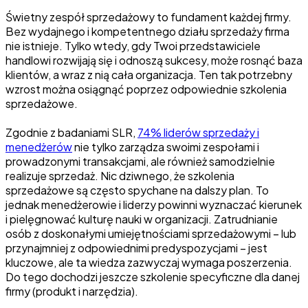
Świetny zespół sprzedażowy to fundament każdej firmy.
Bez wydajnego i kompetentnego działu sprzedaży firma
nie istnieje. Tylko wtedy, gdy Twoi przedstawiciele
handlowi rozwijają się i odnoszą sukcesy, może rosnąć baza
klientów, a wraz z nią cała organizacja. Ten tak potrzebny
wzrost można osiągnąć poprzez odpowiednie szkolenia
sprzedażowe.
Zgodnie z badaniami SLR,
74% liderów sprzedaży i
menedżerów
nie tylko zarządza swoimi zespołami i
prowadzonymi transakcjami, ale również samodzielnie
realizuje sprzedaż. Nic dziwnego, że szkolenia
sprzedażowe są często spychane na dalszy plan. To
jednak menedżerowie i liderzy powinni wyznaczać kierunek
i pielęgnować kulturę nauki w organizacji. Zatrudnianie
osób z doskonałymi umiejętnościami sprzedażowymi – lub
przynajmniej z odpowiednimi predyspozycjami – jest
kluczowe, ale ta wiedza zazwyczaj wymaga poszerzenia.
Do tego dochodzi jeszcze szkolenie specyficzne dla danej
firmy (produkt i narzędzia).