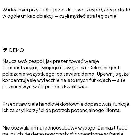
W idealnym przypadku przeszkol swój zespół, aby potrafił
w ogóle unikać obiekcji — czyli myśleć strategicznie.
🎥 DEMO
Naucz swój zespół, jak prezentować wersję
demonstracyjną Twojego rozwiązania. Celem nie jest
pokazanie wszystkiego, co zawiera demo. Upewnij się, że
koncentrują się wyłącznie na istotnych funkcjach — a te
powinny wynikać z procesu kwalifikacji.
Przedstawiciele handlowi dosłownie dopasowują funkcje,
ich zalety i korzyści do potrzeb potencjalnego klienta.
Nie pozwalaj im na jednoosobowy występ. Zamiast tego
naucz ich, że demo powinno być prowadzone w formie