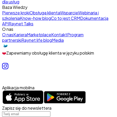
dla usług
Baza Wiedzy
Pierwsze kroki
Obsługa klienta
Wsparcie
Webinaria i
szkolenia
Know-how blog
Co to jest CRM
Dokumentacja
API
Raynet Talks
O nas
O nas
Kariera
Marketplace
Kontakt
Program
partnerski
Raynet life blog
Media
Zapewniamy obsługę klienta w języku polskim
Aplikacja mobilna
Zapisz się do newslettera