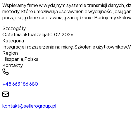
Wspieramy firmę w wydajnym systemie transmisji danych, dz
metody, które umożliwiają usprawnienie wydajności, osiąg
porządkują dane i usprawniają zarządzanie.Budujemy skalow
Szczegóły
Ostatnia aktualizacja
10.02.2026
Kategoria
Integracje i rozszerzenia na miarę
,
Szkolenie użytkowników
,
W
Region
Hiszpania
,
Polska
Kontakty
+48 663 186 680
kontakt@sellerogroup.pl