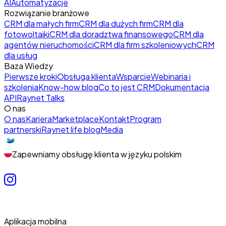
AI
Automatyzacje
Rozwiązanie branżowe
CRM dla małych firm
CRM dla dużych firm
CRM dla
fotowoltaiki
CRM dla doradztwa finansowego
CRM dla
agentów nieruchomości
CRM dla firm szkoleniowych
CRM
dla usług
Baza Wiedzy
Pierwsze kroki
Obsługa klienta
Wsparcie
Webinaria i
szkolenia
Know-how blog
Co to jest CRM
Dokumentacja
API
Raynet Talks
O nas
O nas
Kariera
Marketplace
Kontakt
Program
partnerski
Raynet life blog
Media
Zapewniamy obsługę klienta w języku polskim
Aplikacja mobilna