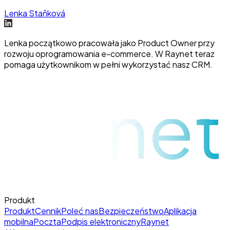
Lenka Staňková
Lenka początkowo pracowała jako Product Owner przy
rozwoju oprogramowania e-commerce. W Raynet teraz
pomaga użytkownikom w pełni wykorzystać nasz CRM.
raynet
Produkt
Produkt
Cennik
Poleć nas
Bezpieczeństwo
Aplikacja
mobilna
Poczta
Podpis elektroniczny
Raynet