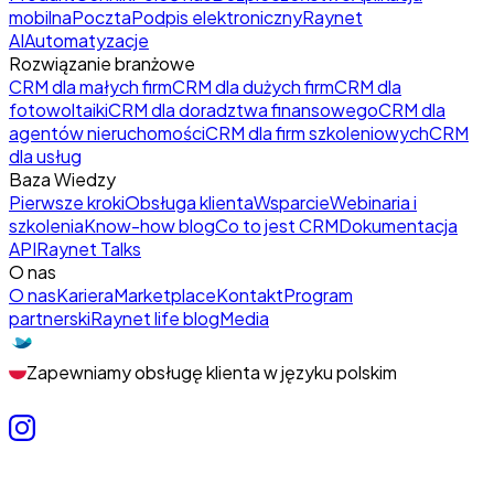
mobilna
Poczta
Podpis elektroniczny
Raynet
AI
Automatyzacje
Rozwiązanie branżowe
CRM dla małych firm
CRM dla dużych firm
CRM dla
fotowoltaiki
CRM dla doradztwa finansowego
CRM dla
agentów nieruchomości
CRM dla firm szkoleniowych
CRM
dla usług
Baza Wiedzy
Pierwsze kroki
Obsługa klienta
Wsparcie
Webinaria i
szkolenia
Know-how blog
Co to jest CRM
Dokumentacja
API
Raynet Talks
O nas
O nas
Kariera
Marketplace
Kontakt
Program
partnerski
Raynet life blog
Media
Zapewniamy obsługę klienta w języku polskim