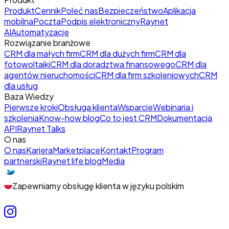
Produkt
Cennik
Poleć nas
Bezpieczeństwo
Aplikacja
mobilna
Poczta
Podpis elektroniczny
Raynet
AI
Automatyzacje
Rozwiązanie branżowe
CRM dla małych firm
CRM dla dużych firm
CRM dla
fotowoltaiki
CRM dla doradztwa finansowego
CRM dla
agentów nieruchomości
CRM dla firm szkoleniowych
CRM
dla usług
Baza Wiedzy
Pierwsze kroki
Obsługa klienta
Wsparcie
Webinaria i
szkolenia
Know-how blog
Co to jest CRM
Dokumentacja
API
Raynet Talks
O nas
O nas
Kariera
Marketplace
Kontakt
Program
partnerski
Raynet life blog
Media
Zapewniamy obsługę klienta w języku polskim