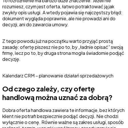
To rozróżnienie ma bardzo duże znaczenie. Jeżeli nie
rozumiesz, czym jest oferta, łatwo potraktować ją jak
zwykły opis usługi. A wtedy pojawia się najczęstszy błąd:
dokument wygląda poprawnie, ale nie prowadzi ani do
decyzji, ani do zawarcia umowy.
Z tego powodu już na początku warto przyjąć prostą
zasadę: ofertę piszesz nie po to, by „ładnie opisać” swoją
firmę, lecz po to, by druga strona mogła świadomie podjąć
decyzję.
Kalendarz CRM – planowanie działań sprzedażowych
Od czego zależy, czy ofertę
handlową można uznać za dobrą?
Dobra oferta handlowa zawiera te informacje, bez których
klient nie potrafi bezpiecznie podjąć decyzji. Nie chodzi
wyłącznie o cenę. Równie ważne są zakres usługi, sposób