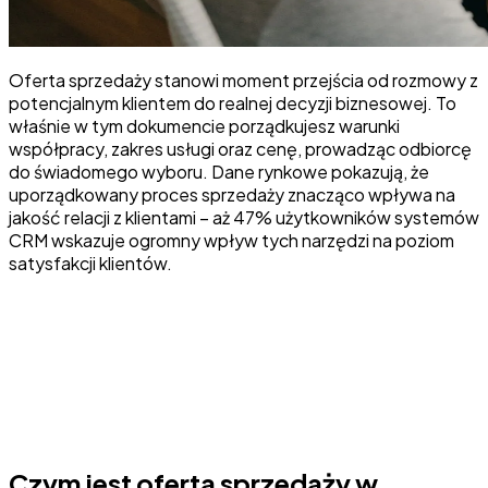
Oferta sprzedaży stanowi moment przejścia od rozmowy z
potencjalnym klientem do realnej decyzji biznesowej. To
właśnie w tym dokumencie porządkujesz warunki
współpracy, zakres usługi oraz cenę, prowadząc odbiorcę
do świadomego wyboru. Dane rynkowe pokazują, że
uporządkowany proces sprzedaży znacząco wpływa na
jakość relacji z klientami – aż 47% użytkowników systemów
CRM wskazuje ogromny wpływ tych narzędzi na poziom
satysfakcji klientów.
Czym jest oferta sprzedaży w