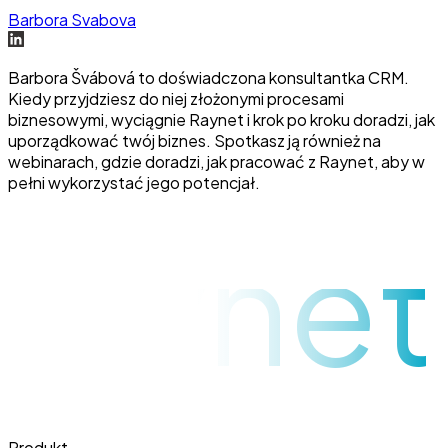
zapytać o dodatkowe pytania dotyczące oferty. Krótka
Barbora Svabova
rozmowa lub wiadomość przypominająca pomaga
przywrócić dynamikę procesu sprzedaży.
Barbora Švábová to doświadczona konsultantka CRM.
Kiedy przyjdziesz do niej złożonymi procesami
biznesowymi, wyciągnie Raynet i krok po kroku doradzi, jak
uporządkować twój biznes. Spotkasz ją również na
webinarach, gdzie doradzi, jak pracować z Raynet, aby w
pełni wykorzystać jego potencjał.
raynet
Produkt