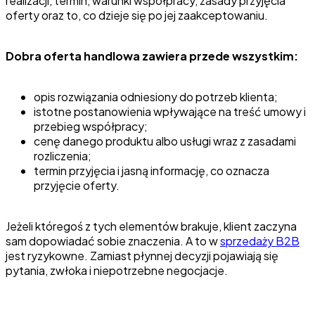
realizacji, termin, warunki współpracy, zasady przyjęcia
oferty oraz to, co dzieje się po jej zaakceptowaniu.
Dobra oferta handlowa zawiera przede wszystkim:
opis rozwiązania odniesiony do potrzeb klienta;
istotne postanowienia wpływające na treść umowy i
przebieg współpracy;
cenę danego produktu albo usługi wraz z zasadami
rozliczenia;
termin przyjęcia i jasną informację, co oznacza
przyjęcie oferty.
Jeżeli któregoś z tych elementów brakuje, klient zaczyna
sam dopowiadać sobie znaczenia. A to w
sprzedaży B2B
jest ryzykowne. Zamiast płynnej decyzji pojawiają się
pytania, zwłoka i niepotrzebne negocjacje.