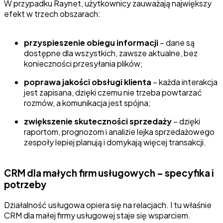
W przypadku Raynet, użytkownicy zauważają największy
efekt w trzech obszarach:
przyspieszenie obiegu informacji
– dane są
dostępne dla wszystkich, zawsze aktualne, bez
konieczności przesyłania plików;
poprawa jakości obsługi klienta
– każda interakcja
jest zapisana, dzięki czemu nie trzeba powtarzać
rozmów, a komunikacja jest spójna;
zwiększenie skuteczności sprzedaży
– dzięki
raportom, prognozom i analizie lejka sprzedażowego
zespoły lepiej planują i domykają więcej transakcji.
CRM dla małych firm usługowych – specyfika i
potrzeby
Działalność usługowa opiera się na relacjach. I tu właśnie
CRM dla małej firmy usługowej staje się wsparciem.