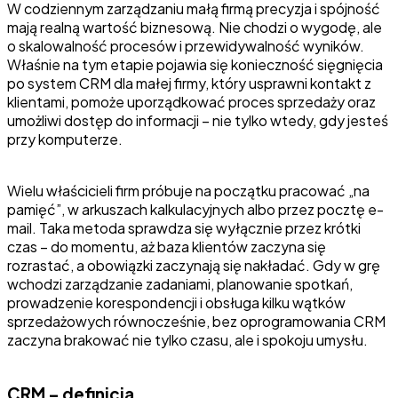
W codziennym zarządzaniu małą firmą precyzja i spójność
mają realną wartość biznesową. Nie chodzi o wygodę, ale
o skalowalność procesów i przewidywalność wyników.
Właśnie na tym etapie pojawia się konieczność sięgnięcia
po system CRM dla małej firmy, który usprawni kontakt z
klientami, pomoże uporządkować proces sprzedaży oraz
umożliwi dostęp do informacji – nie tylko wtedy, gdy jesteś
przy komputerze.
Wielu właścicieli firm próbuje na początku pracować „na
pamięć”, w arkuszach kalkulacyjnych albo przez pocztę e-
mail. Taka metoda sprawdza się wyłącznie przez krótki
czas – do momentu, aż baza klientów zaczyna się
rozrastać, a obowiązki zaczynają się nakładać. Gdy w grę
wchodzi zarządzanie zadaniami, planowanie spotkań,
prowadzenie korespondencji i obsługa kilku wątków
sprzedażowych równocześnie, bez oprogramowania CRM
zaczyna brakować nie tylko czasu, ale i spokoju umysłu.
CRM – definicja