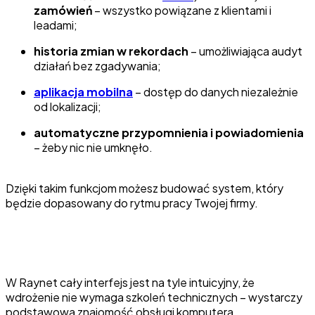
zamówień
– wszystko powiązane z klientami i
leadami;
historia zmian w rekordach
– umożliwiająca audyt
działań bez zgadywania;
aplikacja mobilna
– dostęp do danych niezależnie
od lokalizacji;
automatyczne przypomnienia i powiadomienia
– żeby nic nie umknęło.
Dzięki takim funkcjom możesz budować system, który
będzie dopasowany do rytmu pracy Twojej firmy.
W Raynet cały interfejs jest na tyle intuicyjny, że
wdrożenie nie wymaga szkoleń technicznych – wystarczy
podstawowa znajomość obsługi komputera