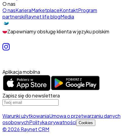
O nas
O nas
Kariera
Marketplace
Kontakt
Program
partnerski
Raynet life blog
Media
Zapewniamy obsługę klienta w języku polskim
Aplikacja mobilna
Zapisz się do newslettera
Warunki użytkowania
Umowa o przetwarzaniu danych
osobowych
Polityka prywatności
Cookies
© 2026 Raynet CRM