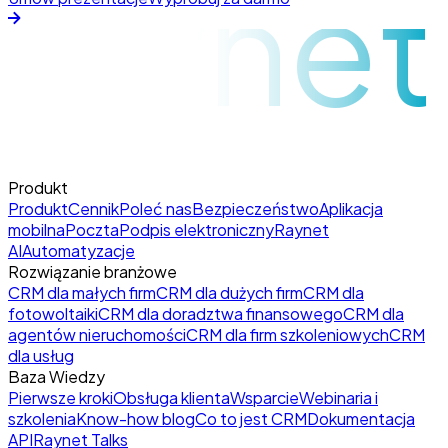
raynet
Produkt
Produkt
Cennik
Poleć nas
Bezpieczeństwo
Aplikacja
mobilna
Poczta
Podpis elektroniczny
Raynet
AI
Automatyzacje
Rozwiązanie branżowe
CRM dla małych firm
CRM dla dużych firm
CRM dla
fotowoltaiki
CRM dla doradztwa finansowego
CRM dla
agentów nieruchomości
CRM dla firm szkoleniowych
CRM
dla usług
Baza Wiedzy
Pierwsze kroki
Obsługa klienta
Wsparcie
Webinaria i
szkolenia
Know-how blog
Co to jest CRM
Dokumentacja
API
Raynet Talks