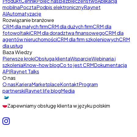
Produkt
Cennik
Poleć nas
Bezpieczeństwo
Aplikacja
mobilna
Poczta
Podpis elektroniczny
Raynet
AI
Automatyzacje
Rozwiązanie branżowe
CRM dla małych firm
CRM dla dużych firm
CRM dla
fotowoltaiki
CRM dla doradztwa finansowego
CRM dla
agentów nieruchomości
CRM dla firm szkoleniowych
CRM
dla usług
Baza Wiedzy
Pierwsze kroki
Obsługa klienta
Wsparcie
Webinaria i
szkolenia
Know-how blog
Co to jest CRM
Dokumentacja
API
Raynet Talks
O nas
O nas
Kariera
Marketplace
Kontakt
Program
partnerski
Raynet life blog
Media
Zapewniamy obsługę klienta w języku polskim